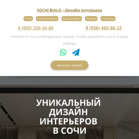
SOCHI BUILD – Дизайн интерьера
О нас
Стили дизайна
Наши работы
Отзывы
Контакты
8 (800) 200-56-88
8 (938) 492-66-22
Кликните на необходимый номер, чтобы добавить его в строку
набора
Заказать звонок
УНИКАЛЬНЫЙ
ДИЗАЙН
ИНТЕРЬЕРОВ
В СОЧИ